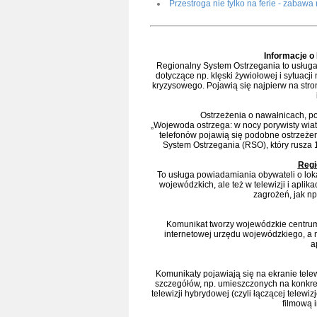
Przestroga nie tylko na ferie - zabaw
Informacje o
Regionalny System Ostrzegania to usługa
dotyczące np. klęski żywiołowej i sytuac
kryzysowego. Pojawią się najpierw na stro
Ostrzeżenia o nawałnicach, po
„Wojewoda ostrzega: w nocy porywisty wiatr
telefonów pojawią się podobne ostrzeże
System Ostrzegania (RSO), który rusza 1
Regi
To usługa powiadamiania obywateli o lok
wojewódzkich, ale też w telewizji i apli
zagrożeń, jak np
Komunikat tworzy wojewódzkie centrum
internetowej urzędu wojewódzkiego, a na
a
Komunikaty pojawiają się na ekranie telew
szczegółów, np. umieszczonych na konkret
telewizji hybrydowej (czyli łączącej telewiz
filmową 