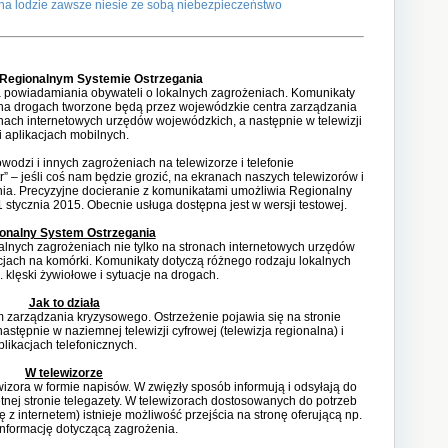
a na lodzie zawsze niesie ze sobą niebezpieczeństwo
 Regionalnym Systemie Ostrzegania
 powiadamiania obywateli o lokalnych zagrożeniach. Komunikaty
ji na drogach tworzone będą przez wojewódzkie centra zarządzania
nach internetowych urzędów wojewódzkich, a następnie w telewizji
i aplikacjach mobilnych.
wodzi i innych zagrożeniach na telewizorze i telefonie
” – jeśli coś nam będzie grozić, na ekranach naszych telewizorów i
nia. Precyzyjne docieranie z komunikatami umożliwia Regionalny
 stycznia 2015. Obecnie usługa dostępna jest w wersji testowej.
onalny System Ostrzegania
alnych zagrożeniach nie tylko na stronach internetowych urzędów
kacjach na komórki. Komunikaty dotyczą różnego rodzaju lokalnych
. klęski żywiołowe i sytuacje na drogach.
Jak to działa
 zarządzania kryzysowego. Ostrzeżenie pojawia się na stronie
stępnie w naziemnej telewizji cyfrowej (telewizja regionalna) i
plikacjach telefonicznych.
W telewizorze
izora w formie napisów. W zwięzły sposób informują i odsyłają do
nej stronie telegazety. W telewizorach dostosowanych do potrzeb
ję z internetem) istnieje możliwość przejścia na stronę oferującą np.
informację dotyczącą zagrożenia.