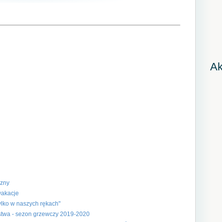
Ak
rzny
wakacje
ylko w naszych rękach"
stwa - sezon grzewczy 2019-2020