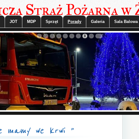
cza Straż Pożarna w
JOT
MDP
Sprzęt
Porady
Galeria
Sala Balowa
1
2
3
4
5
6
7
8
9
10
e mamy we krwi "