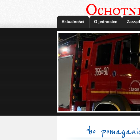
Ochotni
Aktualności
O jednostce
Zarząd
"bo pomagani