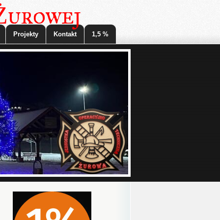
 Żurowej
Projekty
Kontakt
1,5 %