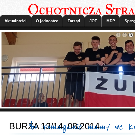
Ochotnicza Stra
Aktualności
O jednostce
Zarząd
JOT
MDP
Sprzę
1
2
3
"bo pomaganie mamy we kr
BURZA 13/14. 08.2014