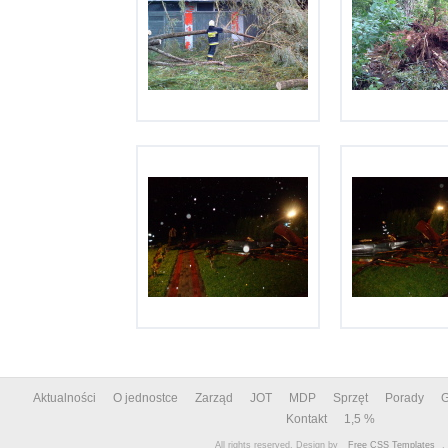
Aktualności
O jednostce
Zarząd
JOT
MDP
Sprzęt
Porady
G
Kontakt
1,5 %
All rights reserved. Design by
Free CSS Templates
.