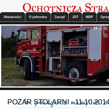
Ochotnicza Stra
Aktualności
O jednostce
Zarząd
JOT
MDP
Sprzę
1
2
3
"bo pomaganie mamy we kr
POŻAR STOLARNI - 11.10.201