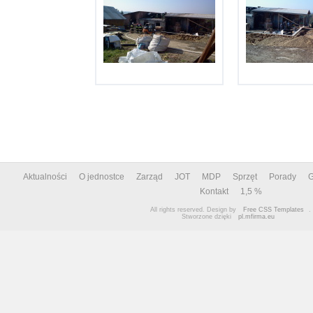
Aktualności
O jednostce
Zarząd
JOT
MDP
Sprzęt
Porady
G
Kontakt
1,5 %
All rights reserved. Design by
Free CSS Templates
.
Stworzone dzięki
pl.mfirma.eu