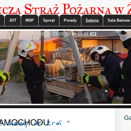
cza Straż Pożarna w
JOT
MDP
Sprzęt
Porady
Galeria
Sala Balowa
1
2
3
4
5
6
7
8
9
10
Ga
e mamy we krwi "
SAMOCHODU