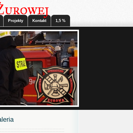
 Żurowej
Projekty
Kontakt
1,5 %
leria