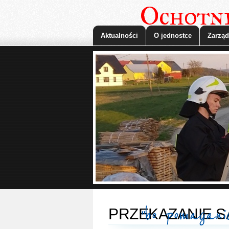
Ochotni
Aktualności
O jednostce
Zarząd
"bo pomagani
PRZEKAZANIE 